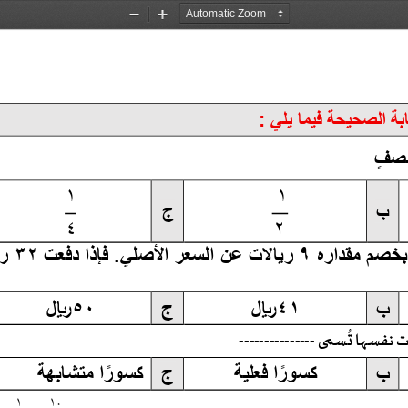
Zoom
Zoom
Out
In
ف
١
١
ب
ج
٤
٢
بخصم
مقداره
٩
ريالات
عن
السعر
الأصلي
 .
فإذا
دفعت
٣٢
ريالا،
ب
٤١
 ﷼
ج
٥٠
 ﷼
ت
نفسها
ت
س
م
ى
 ---------------
ب
ك
س
و
ر
ا
فعلية 
ج
ك
س
و
ر
ا
متشابهة 
١
١٠