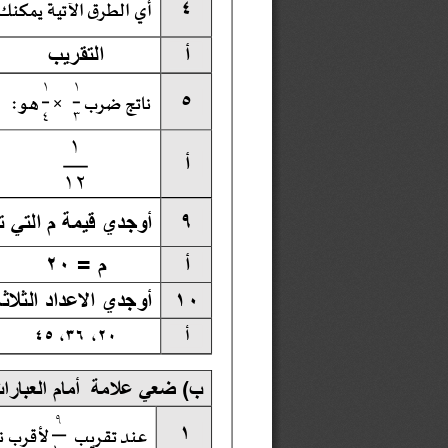
ق
أي
ا
ل
ط
ر
الآتية 
يمكنك 
٤
أ
التقريب 
١
١
ناتج ضرب 
×
هو : 
٥
٤
٣
١
أ
١٢
٩
أوجد
ي
قيمة
م
التي
ت
أ
 = م
٢٠
١٠
أوجدي 
الاعداد الثلاثة الآتية : 
أ
٤٥
 ،
٣٦
 ،
٢٠
ب) ضعي علامة  أمام العبارا
٩
عند تقريب 
لأ
ق
ر
ب
ن
ص
١
١٠