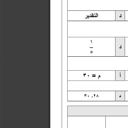
د
التقدير  
١
د
٥
أ
 = م
٣٠
د
٢٨
 ،
٣٠