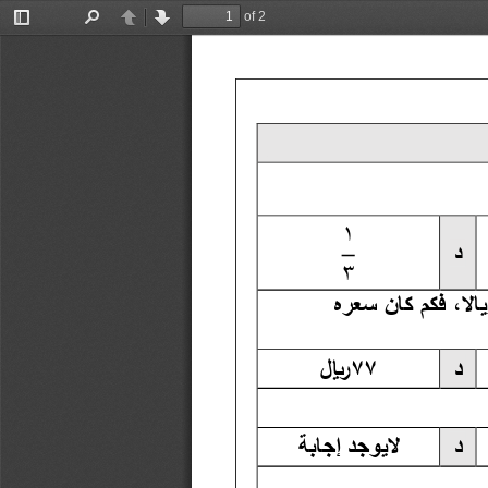
of 2
Toggle
Find
Previous
Next
Sidebar
١
د
٣
فكم
كان
سعره
د
٧٧
 ﷼
د
لايوجد إجابة 