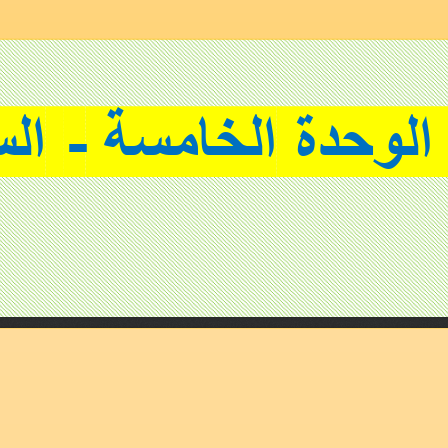
الخامسة 
-
ال