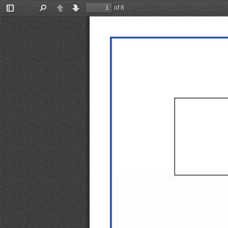
of 8
Toggle
Find
Previous
Next
Sidebar