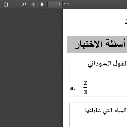
of 3
Toggle
Find
Previous
Next
Sidebar
الاختبا
ر