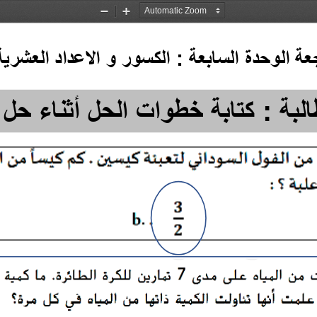
Zoom
Zoom
Out
In
ع
ة
 ال
وح
د
ة
 ال
ساب
ع
ة
:
 ال
ك
سو
ر
 و
 الاع
دا
د
 ال
ع
ش
ری
ة
لبة : كتابة خطو
ات الحل أثناء حل أسئلة 