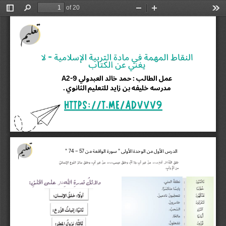
of 20
Toggle
Find
Zoom
Zoom
Too
Sidebar
Out
In
عمل
الطالب
حمد
خالد
العبدولي
A
2
-
9
:
مدرسه
خليفه
بن
زايد
للتعليم
الثانوي
.
الدرس
الأول
من
الوحدة
الأولى
سورة
الواقعة
من
"
7
4
–
5
7
"