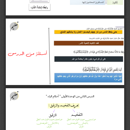
الدر
س
الثاني
من
الوحدة
الأو
لى
أحكام
الراء
"
"