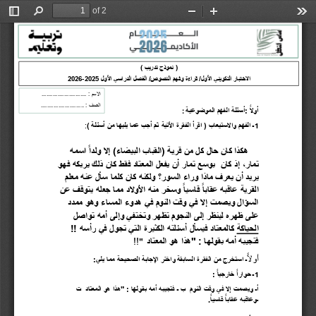
of 2
Toggle
Find
Zoom
Zoom
Too
Sidebar
Out
In
 (
نموذج تدريب
202
6
-
2025
الاختبار التكويني الأول
قراءة وفهم النصوص
الفصل الدراسي الأول 
السم : ......
...
 ...................
 ........ : الصف
.
..................
:
أ
و
لا
:
أسئلة الف
هم 
الموضوعية
1
ـ 
الفهم والاستيعاب ( اقرأ الفقرة الأتية 
ثم أجب عما يليها من أسئلة )
هكذا كان حال كل من قرية 
(
القباب البيضاء
)
إ
لا
و
ل
د
ا
اسمه 
تمار
،
إذ كان  
بوسع تمار أن يفعل المعتاد فقط كان ذلك يربكه فهو  
يريد أن يعرف ماذا وراء السور
؟
ولكنه كان كلما سأل 
ع
نه معلم  
القرية 
ع
ا
ق
ب
ه
ع
ق
ا
ب
ا
ق
ا
س
ي
ا
و
س
خ
ر
م
ن
ه
ا
لأ
و
لا
د
م
م
ا
ج
ع
ل
ه
ي
ت
و
ق
ف
ع
ن
السؤال ويصمت إلا في وقت النوم في هدوء المساء وهو ممدد  
على ظهره لينظر إلى النجوم تظهر وتختفي وإلى أمه تواصل 
الحياكة
كالمعتاد فيسأل أسئلته الكثيرة التي تجول في رأسه
!!
" 
فتجيبه أمه بقولها : 
"
هذا هو المعتاد
!!
ا
أ
و
ل
ـ 
استخرج من الفقرة السابقة
واختر الإ
جابة الصحيحة
م
ما 
يلي
1
ـ 
ح
و
ا
ر
ا
خ
ا
ر
ج
ي
ا
أـ
ويصمت إلا في وقت النوم
ب ـ 
فتجيبه أمه بقولها :  
"
هذا هو المعتاد
ت
ـ
و
ع
ا
ق
ب
ه
ع
ق
ا
ب
ا
ق
ا
س
ي
ا